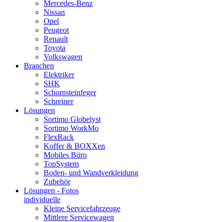
Mercedes-Benz
Nissan
Opel
Peugeot
Renault
Toyota
Volkswagen
Branchen
Elektriker
SHK
Schornsteinfeger
Schreiner
Lösungen
Sortimo Globelyst
Sortimo WorkMo
FlexRack
Koffer & BOXXen
Mobiles Büro
TopSystem
Boden- und Wandverkleidung
Zubehör
Lösungen - Fotos
individuelle
Kleine Servicefahrzeuge
Mittlere Servicewagen