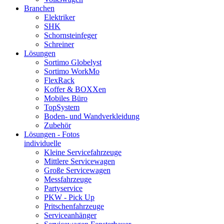
Branchen
Elektriker
SHK
Schornsteinfeger
Schreiner
Lösungen
Sortimo Globelyst
Sortimo WorkMo
FlexRack
Koffer & BOXXen
Mobiles Büro
TopSystem
Boden- und Wandverkleidung
Zubehör
Lösungen - Fotos
individuelle
Kleine Servicefahrzeuge
Mittlere Servicewagen
Große Servicewagen
Messfahrzeuge
Partyservice
PKW - Pick Up
Pritschenfahrzeuge
Serviceanhänger