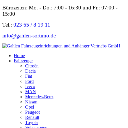
Bürozeiten: Mo. - Do.: 7:00 - 16:30 und Fr.: 07:00 -
15:00
Tel.:
023 65 / 8 19 11
info@gahlen-sortimo.de
Home
Fahrzeuge
Citroën
Dacia
Fiat
Ford
Iveco
MAN
Mercedes-Benz
Nissan
Opel
Peugeot
Renault
Toyota
Volkswagen