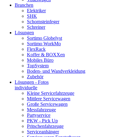
Branchen
Elektriker
SHK
Schornsteinfeger
Schreiner
Lösungen
Sortimo Globelyst
Sortimo WorkMo
FlexRack
Koffer & BOXXen
Mobiles Büro
TopSystem
Boden- und Wandverkleidung
Zubehör
Lösungen - Fotos
individuelle
Kleine Servicefahrzeuge
Mittlere Servicewagen
Große Servicewagen
Messfahrzeuge
Partyservice
PKW - Pick Up
Pritschenfahrzeuge
Serviceanhänger