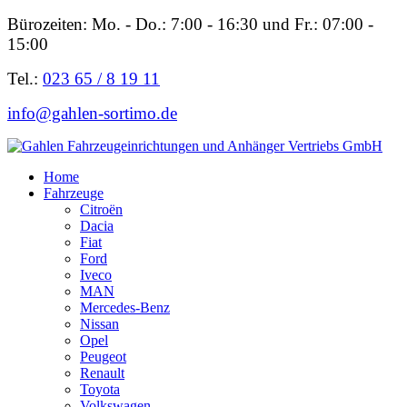
Bürozeiten: Mo. - Do.: 7:00 - 16:30 und Fr.: 07:00 -
15:00
Tel.:
023 65 / 8 19 11
info@gahlen-sortimo.de
Home
Fahrzeuge
Citroën
Dacia
Fiat
Ford
Iveco
MAN
Mercedes-Benz
Nissan
Opel
Peugeot
Renault
Toyota
Volkswagen