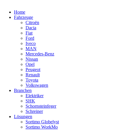
Home
Fahrzeuge
Citroën
Dacia
Fiat
Ford
Iveco
MAN
Mercedes-Benz
Nissan
Opel
Peugeot
Renault
Toyota
Volkswagen
Branchen
Elektriker
SHK
Schornsteinfeger
Schreiner
Lösungen
Sortimo Globelyst
Sortimo WorkMo