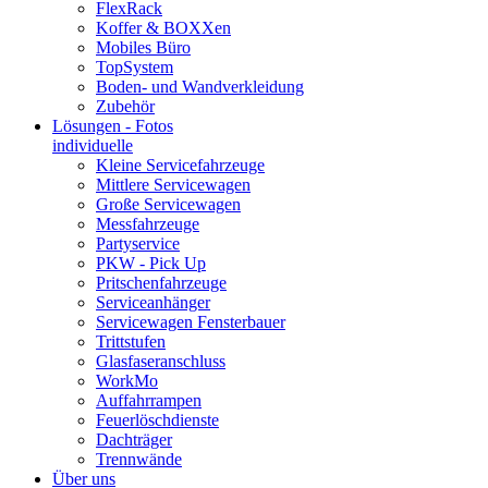
FlexRack
Koffer & BOXXen
Mobiles Büro
TopSystem
Boden- und Wandverkleidung
Zubehör
Lösungen - Fotos
individuelle
Kleine Servicefahrzeuge
Mittlere Servicewagen
Große Servicewagen
Messfahrzeuge
Partyservice
PKW - Pick Up
Pritschenfahrzeuge
Serviceanhänger
Servicewagen Fensterbauer
Trittstufen
Glasfaseranschluss
WorkMo
Auffahrrampen
Feuerlöschdienste
Dachträger
Trennwände
Über uns