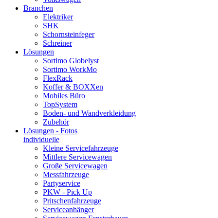
Branchen
Elektriker
SHK
Schornsteinfeger
Schreiner
Lösungen
Sortimo Globelyst
Sortimo WorkMo
FlexRack
Koffer & BOXXen
Mobiles Büro
TopSystem
Boden- und Wandverkleidung
Zubehör
Lösungen - Fotos
individuelle
Kleine Servicefahrzeuge
Mittlere Servicewagen
Große Servicewagen
Messfahrzeuge
Partyservice
PKW - Pick Up
Pritschenfahrzeuge
Serviceanhänger