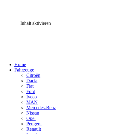
Inhalt aktivieren
Home
Fahrzeuge
Citroën
Dacia
Fiat
Ford
Iveco
MAN
Mercedes-Benz
Nissan
Opel
Peugeot
Renault