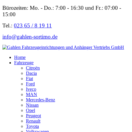
Bürozeiten: Mo. - Do.: 7:00 - 16:30 und Fr.: 07:00 -
15:00
Tel.:
023 65 / 8 19 11
info@gahlen-sortimo.de
Home
Fahrzeuge
Citroën
Dacia
Fiat
Ford
Iveco
MAN
Mercedes-Benz
Nissan
Opel
Peugeot
Renault
Toyota
Volkswagen