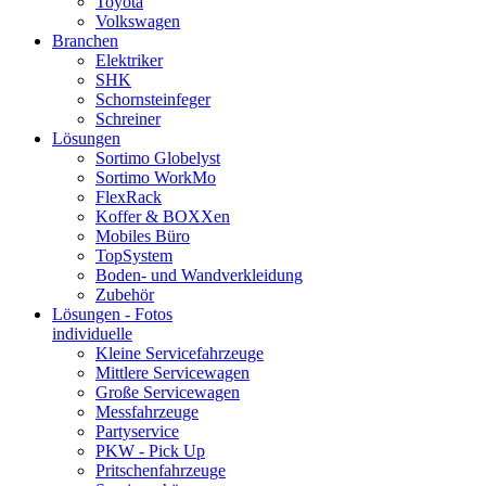
Toyota
Volkswagen
Branchen
Elektriker
SHK
Schornsteinfeger
Schreiner
Lösungen
Sortimo Globelyst
Sortimo WorkMo
FlexRack
Koffer & BOXXen
Mobiles Büro
TopSystem
Boden- und Wandverkleidung
Zubehör
Lösungen - Fotos
individuelle
Kleine Servicefahrzeuge
Mittlere Servicewagen
Große Servicewagen
Messfahrzeuge
Partyservice
PKW - Pick Up
Pritschenfahrzeuge