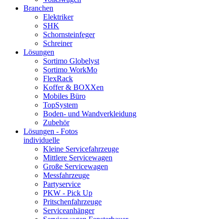
Branchen
Elektriker
SHK
Schornsteinfeger
Schreiner
Lösungen
Sortimo Globelyst
Sortimo WorkMo
FlexRack
Koffer & BOXXen
Mobiles Büro
TopSystem
Boden- und Wandverkleidung
Zubehör
Lösungen - Fotos
individuelle
Kleine Servicefahrzeuge
Mittlere Servicewagen
Große Servicewagen
Messfahrzeuge
Partyservice
PKW - Pick Up
Pritschenfahrzeuge
Serviceanhänger