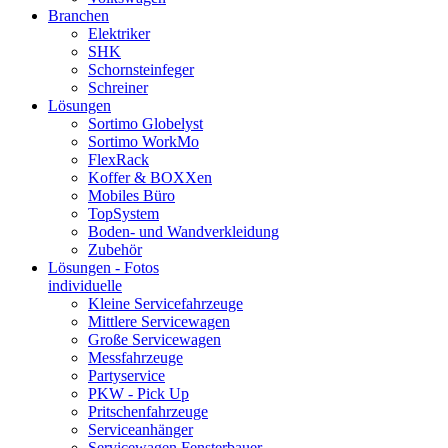
Branchen
Elektriker
SHK
Schornsteinfeger
Schreiner
Lösungen
Sortimo Globelyst
Sortimo WorkMo
FlexRack
Koffer & BOXXen
Mobiles Büro
TopSystem
Boden- und Wandverkleidung
Zubehör
Lösungen - Fotos
individuelle
Kleine Servicefahrzeuge
Mittlere Servicewagen
Große Servicewagen
Messfahrzeuge
Partyservice
PKW - Pick Up
Pritschenfahrzeuge
Serviceanhänger
Servicewagen Fensterbauer