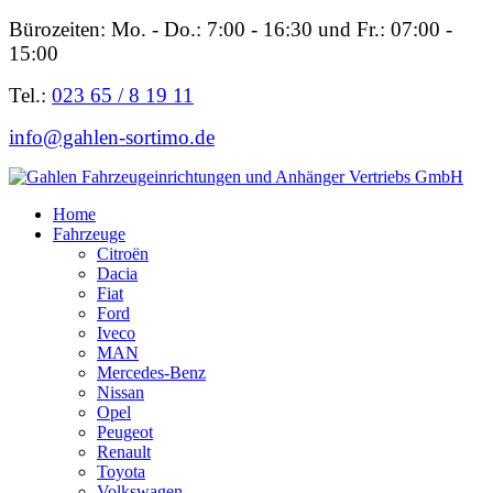
Bürozeiten: Mo. - Do.: 7:00 - 16:30 und Fr.: 07:00 -
15:00
Tel.:
023 65 / 8 19 11
info@gahlen-sortimo.de
Home
Fahrzeuge
Citroën
Dacia
Fiat
Ford
Iveco
MAN
Mercedes-Benz
Nissan
Opel
Peugeot
Renault
Toyota
Volkswagen