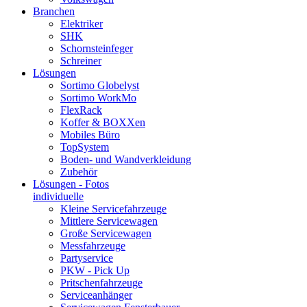
Branchen
Elektriker
SHK
Schornsteinfeger
Schreiner
Lösungen
Sortimo Globelyst
Sortimo WorkMo
FlexRack
Koffer & BOXXen
Mobiles Büro
TopSystem
Boden- und Wandverkleidung
Zubehör
Lösungen - Fotos
individuelle
Kleine Servicefahrzeuge
Mittlere Servicewagen
Große Servicewagen
Messfahrzeuge
Partyservice
PKW - Pick Up
Pritschenfahrzeuge
Serviceanhänger