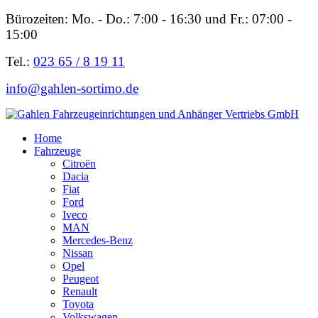
Bürozeiten: Mo. - Do.: 7:00 - 16:30 und Fr.: 07:00 -
15:00
Tel.:
023 65 / 8 19 11
info@gahlen-sortimo.de
Home
Fahrzeuge
Citroën
Dacia
Fiat
Ford
Iveco
MAN
Mercedes-Benz
Nissan
Opel
Peugeot
Renault
Toyota
Volkswagen