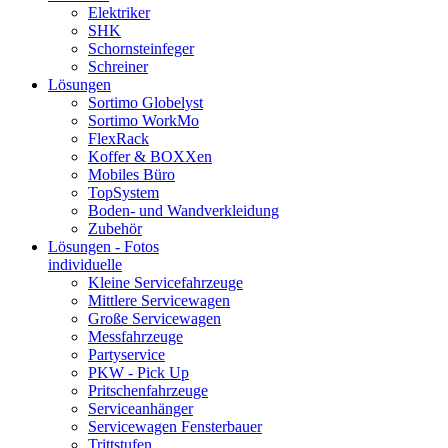
Elektriker
SHK
Schornsteinfeger
Schreiner
Lösungen
Sortimo Globelyst
Sortimo WorkMo
FlexRack
Koffer & BOXXen
Mobiles Büro
TopSystem
Boden- und Wandverkleidung
Zubehör
Lösungen - Fotos
individuelle
Kleine Servicefahrzeuge
Mittlere Servicewagen
Große Servicewagen
Messfahrzeuge
Partyservice
PKW - Pick Up
Pritschenfahrzeuge
Serviceanhänger
Servicewagen Fensterbauer
Trittstufen