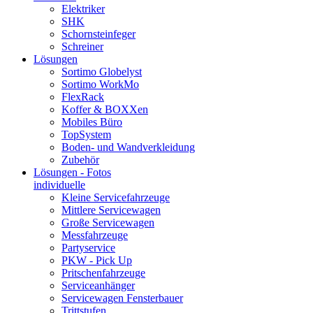
Elektriker
SHK
Schornsteinfeger
Schreiner
Lösungen
Sortimo Globelyst
Sortimo WorkMo
FlexRack
Koffer & BOXXen
Mobiles Büro
TopSystem
Boden- und Wandverkleidung
Zubehör
Lösungen - Fotos
individuelle
Kleine Servicefahrzeuge
Mittlere Servicewagen
Große Servicewagen
Messfahrzeuge
Partyservice
PKW - Pick Up
Pritschenfahrzeuge
Serviceanhänger
Servicewagen Fensterbauer
Trittstufen