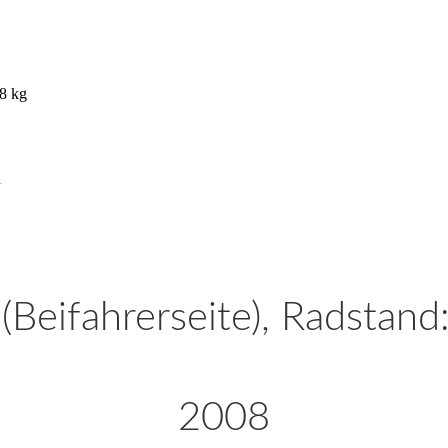
8 kg
n
(Beifahrerseite), Radstan
2008