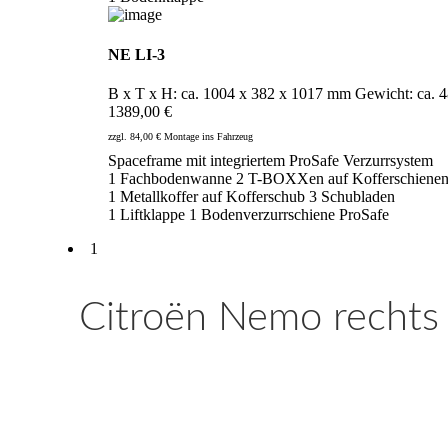
NE LI-3
B x T x H: ca. 1004 x 382 x 1017 mm Gewicht: ca. 4
1389,00 €
zzgl. 84,00 € Montage ins Fahrzeug
Spaceframe mit integriertem ProSafe Verzurrsystem
1 Fachbodenwanne
2 T-BOXXen auf Kofferschiene
1 Metallkoffer auf Kofferschub
3 Schubladen
1 Liftklappe
1 Bodenverzurrschiene ProSafe
1
Citroën Nemo rechts 