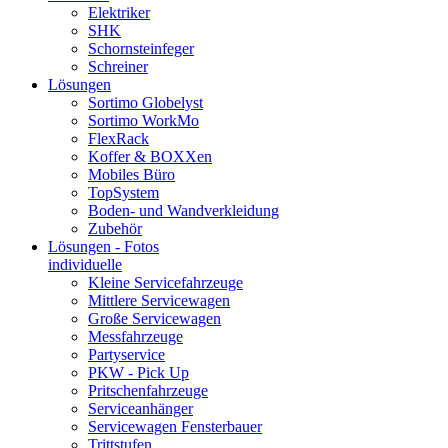
Elektriker
SHK
Schornsteinfeger
Schreiner
Lösungen
Sortimo Globelyst
Sortimo WorkMo
FlexRack
Koffer & BOXXen
Mobiles Büro
TopSystem
Boden- und Wandverkleidung
Zubehör
Lösungen - Fotos
individuelle
Kleine Servicefahrzeuge
Mittlere Servicewagen
Große Servicewagen
Messfahrzeuge
Partyservice
PKW - Pick Up
Pritschenfahrzeuge
Serviceanhänger
Servicewagen Fensterbauer
Trittstufen