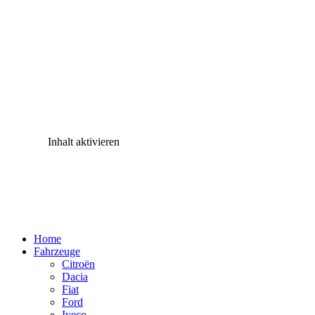
Inhalt aktivieren
Home
Fahrzeuge
Citroën
Dacia
Fiat
Ford
Iveco