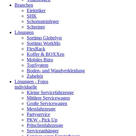
Branchen
Elektriker
SHK
Schornsteinfeger
Schreiner
Lösungen
Sortimo Globelyst
Sortimo WorkMo
FlexRack
Koffer & BOXXen
Mobiles Büro
TopSystem
Boden- und Wandverkleidung
Zubehör
Lösungen - Fotos
individuelle
Kleine Servicefahrzeuge
Mittlere Servicewagen
Große Servicewagen
Messfahrzeuge
Partyservice
PKW - Pick Up
Pritschenfahrzeuge
Serviceanhänger