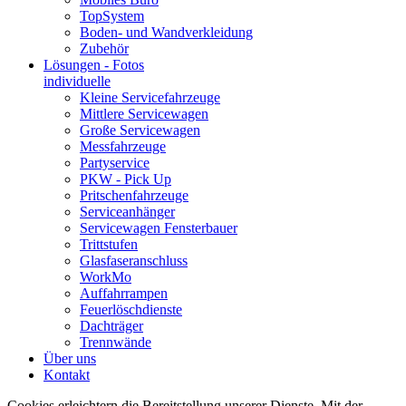
TopSystem
Boden- und Wandverkleidung
Zubehör
Lösungen - Fotos
individuelle
Kleine Servicefahrzeuge
Mittlere Servicewagen
Große Servicewagen
Messfahrzeuge
Partyservice
PKW - Pick Up
Pritschenfahrzeuge
Serviceanhänger
Servicewagen Fensterbauer
Trittstufen
Glasfaseranschluss
WorkMo
Auffahrrampen
Feuerlöschdienste
Dachträger
Trennwände
Über uns
Kontakt
Cookies erleichtern die Bereitstellung unserer Dienste. Mit der