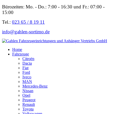
Bürozeiten: Mo. - Do.: 7:00 - 16:30 und Fr.: 07:00 -
15:00
Tel.:
023 65 / 8 19 11
info@gahlen-sortimo.de
Home
Fahrzeuge
Citroën
Dacia
Fiat
Ford
Iveco
MAN
Mercedes-Benz
Nissan
Opel
Peugeot
Renault
Toyota
Volkswagen