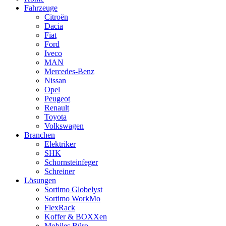
Fahrzeuge
Citroën
Dacia
Fiat
Ford
Iveco
MAN
Mercedes-Benz
Nissan
Opel
Peugeot
Renault
Toyota
Volkswagen
Branchen
Elektriker
SHK
Schornsteinfeger
Schreiner
Lösungen
Sortimo Globelyst
Sortimo WorkMo
FlexRack
Koffer & BOXXen
Mobiles Büro